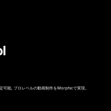
l
接指定可能, プロレベルの動画制作をMorphicで実現。