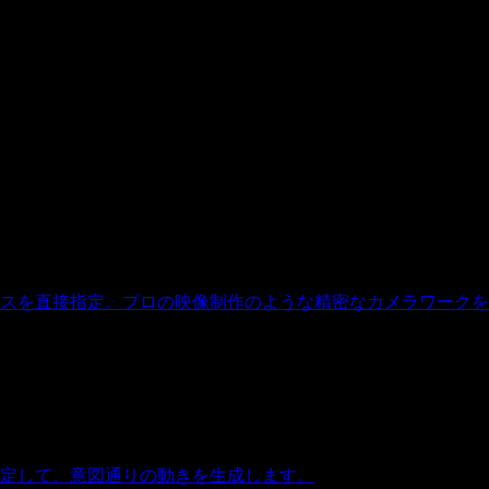
スを直接指定。プロの映像制作のような精密なカメラワークを
定して、意図通りの動きを生成します。