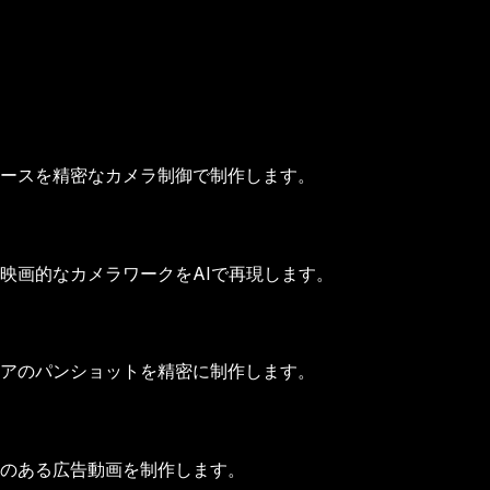
ースを精密なカメラ制御で制作します。
映画的なカメラワークをAIで再現します。
アのパンショットを精密に制作します。
のある広告動画を制作します。