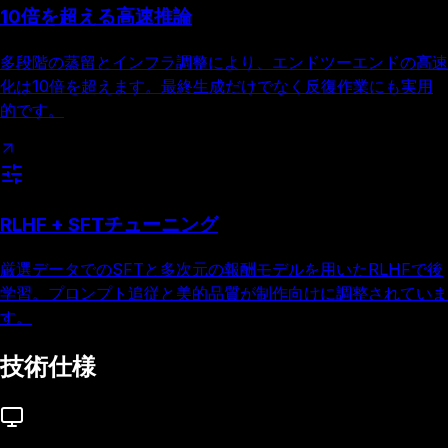
10倍を超える高速推論
多段階の蒸留とインフラ調整により、エンドツーエンドの高速
化は10倍を超えます。最終生成だけでなく反復作業にも実用
的です。
RLHF + SFTチューニング
厳選データでのSFTと多次元の報酬モデルを用いたRLHFで後
学習。プロンプト追従と美的品質が制作向けに調整されていま
す。
技術仕様