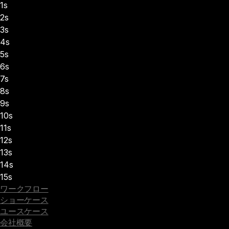
1s
2s
3s
4s
5s
6s
7s
8s
9s
10s
11s
12s
13s
14s
15s
ワークフロー
ショーケース
ユースケース
会社概要