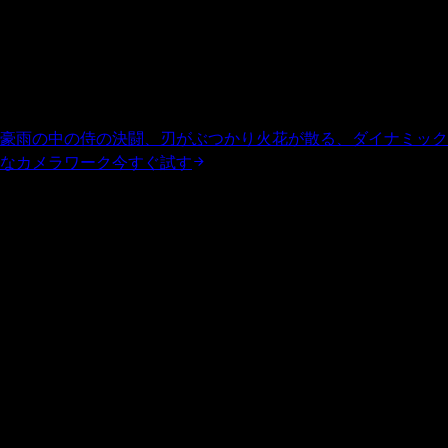
ネイティブオーディオ合成
統合オーディオ生成が環境音、対話、音楽を制作し、画面上の
アクションと完璧に同期, 別のオーディオワークフローは不
要。
豪雨の中の侍の決闘、刃がぶつかり火花が散る、ダイナミック
なカメラワーク
今すぐ試す