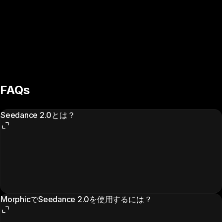
プロンプト例
“
@Image 1の女性が鏡の前に歩いて自分を見つめます。しばら
く考えた後、突然崩壊して叫び始めます。鏡をつかむ動作、崩
壊と叫びの際の感情と表情はすべて@Video 1から参照されま
す。
”
FAQs
Seedance 2.0とは？
MorphicでSeedance 2.0を使用するには？