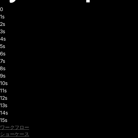
0
1s
2s
3s
4s
5s
6s
7s
8s
9s
10s
11s
12s
13s
14s
15s
ワークフロー
ショーケース