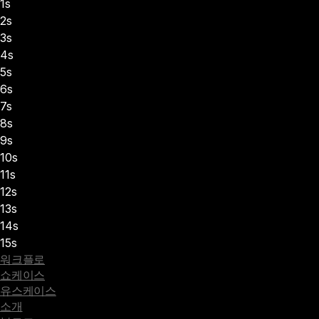
1s
2s
3s
4s
5s
6s
7s
8s
9s
10s
11s
12s
13s
14s
15s
워크플로
쇼케이스
유스케이스
소개