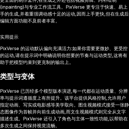
更全面的制作套件,在生成之外还包括视频剪辑、内补绘制
(inpainting)与专业工作流工具。PixVerse 更专注于快速、易上
手的生成,并着重强调动感十足的运动,因而上手更快,但在生成后
编辑方面功能不及前者丰富。
实用提示
PixVerse 的运动默认偏向充满活力:如果你需要更微妙、更受控
的运动,请在提示词中明确说明你想要的节奏与运动类型,这将有
助于把模型约束到更克制的输出上。
类型与变体
PixVerse 已历经多个模型版本演进,每一代都在运动质量、分辨
率与提示词遵循度上有所提升。该平台提供风格控制,允许用户
指定动画、写实或电影感等美学取向。图生视频模式接受一张静
态图像作为首帧并向前生成动画,而文生视频模式则完全从文字
描述生成。PixVerse 还引入了角色与主体一致性功能,以帮助在
多次生成之间保持视觉流畅。