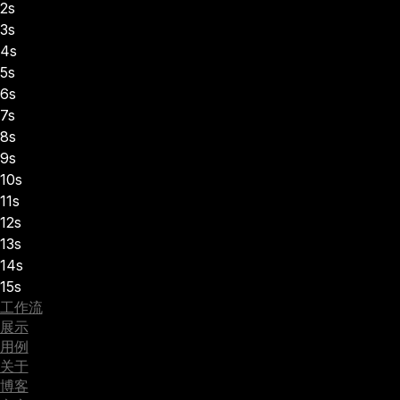
2s
3s
4s
5s
6s
7s
8s
9s
10s
11s
12s
13s
14s
15s
工作流
展示
用例
关于
博客