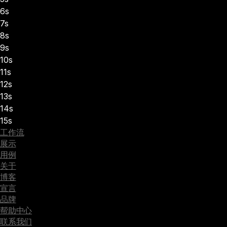
6s
7s
8s
9s
10s
11s
12s
13s
14s
15s
工作流
展示
用例
关于
博客
宣言
品牌
帮助中心
联系我们