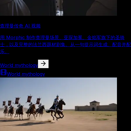
查理曼传奇 AI 视频
用 Morphic 制作查理曼场景、亚琛加冕、金焰军旗下的圣骑
士，以及完整的法兰西题材剧集。从一句提示词生成、配音并配
乐。
World mythology
World mythology