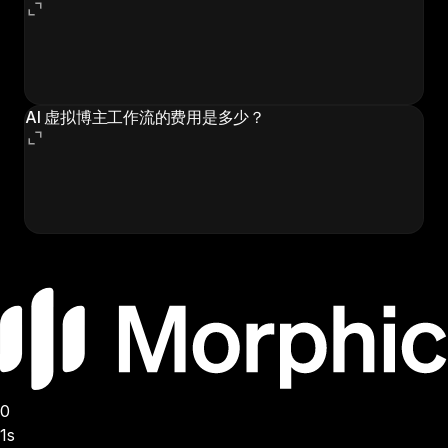
可以。每次使用不同的设置运行工作流，即可创建完全不
同的形象。许多品牌创建多个 AI 虚拟博主来代表不同的
产品线、目标受众或内容主题。
AI 虚拟博主工作流的费用是多少？
AI 虚拟博主工作流包含在您的 Morphic 订阅中。没有额
外的每张图像费用。在订阅费用之外无需额外付费，即可
生成任意数量的虚拟博主图像。
0
1s