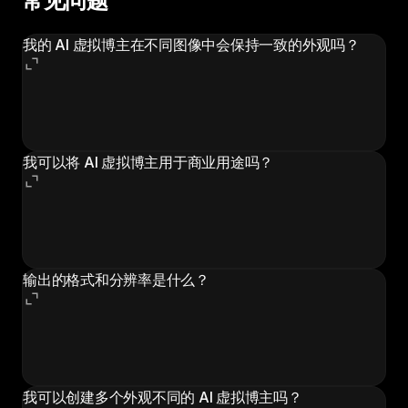
常见问题
我的 AI 虚拟博主在不同图像中会保持一致的外观吗？
会，只要您每次生成时使用相同的设置。工作流根据您定
义的属性生成一致的形象。保存您的配置并重复使用，即
可在整个内容日历中保持视觉一致性。
我可以将 AI 虚拟博主用于商业用途吗？
可以。使用 Morphic 生成的图像归您所有，可用于商业
用途。您可以将 AI 虚拟博主用于品牌推广、赞助内容、
产品营销和任何其他商业应用。
输出的格式和分辨率是什么？
工作流生成针对 Instagram 快拍、Reels、TikTok 和其
他社交平台优化的竖版图像。分辨率足以支持移动端信息
流和更大的显示屏。
我可以创建多个外观不同的 AI 虚拟博主吗？