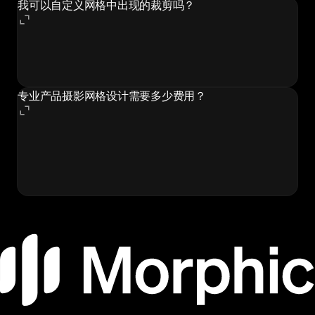
我可以自定义网格中出现的裁剪吗？
工作流会根据你的产品图像自动选择最有效的裁剪。你可
以重新生成故事板以获得不同的裁剪选择，每次生成都会
产生独特的面板排列。
专业产品摄影网格设计需要多少费用？
专业设计师每个故事板网格收费 50 至 150 美元以上，整
个过程需要 30 至 60 分钟的手动工作。Morphic 的产品
摄影工作流可在几秒钟内生成无限故事板网格，包含在
Morphic 订阅中。