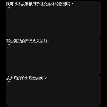
我可以将故事板用于社交媒体轮播图吗？
可以。故事板网格专为社交媒体使用而设计。选择 1:1 宽
高比用于 Instagram 网格帖子，4:5 用于信息流轮播，或
9:16 用于故事和 Reels。每个面板也可以单独用作轮播滑
块。
哪些类型的产品效果最好？
任何具有视觉细节的实物产品都很适合：电子产品、时尚
单品、化妆品、食品、家具、珠宝和包装商品。具有有趣
纹理、材质或设计特征的产品能产生最具视觉吸引力的故
事板。
放大后的输出质量如何？
可选放大使用 AI 增强技术来提高分辨率，同时保留细节
和锐度。放大后的故事板适合印刷材料、大幅面展示和高
分辨率电商列表等对图像质量有要求的场景。