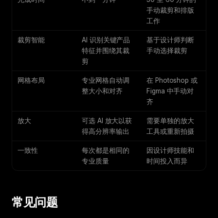
手动裁剪和排版
工作
裁剪智能
AI 识别关键产品
基于设计师判断
特征并围绕其裁
手动选择裁剪
剪
网格布局
专业网格自动调
在 Photoshop 或
整大小和对齐
Figma 中手动对
齐
放大
可选 AI 放大以获
需要单独的放大
得高分辨率输出
工具或重新拍摄
一致性
每次都是相同的
因设计师技能和
专业质量
时间投入而异
常见问题