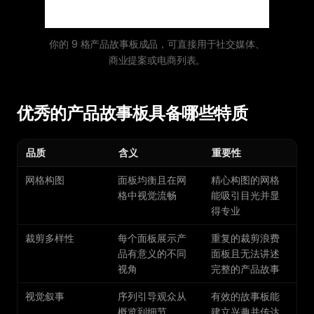
你的 9 格产品故事板成品，可直接用于社交媒体、
商业提案或电商列表。
优秀的产品故事板具备哪些特质
品质
含义
重要性
网格构图
面板均衡且在网
精心构图的网格
格中视觉流畅
能吸引目光并显
得专业
裁剪多样性
每个面板展示产
重复的裁剪浪费
品有意义的不同
面板且无法讲述
视角
完整的产品故事
视觉叙事
序列引导观众从
有效的故事板能
概览到细节
建立兴趣并传达