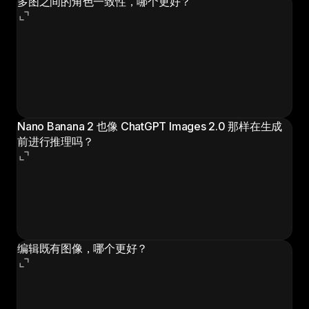
多图之间的角色一致性，哪个更好？
两者都能做，但路径不同。Nano Banana 2 在你手动引
导的多 Prompt 流程中可保持 5 个角色和 14 个对象，更
适合需要精细控制的长序列。ChatGPT Images 2.0 在
Thinking 模式的一次调用中能产出 8 张一致画面，更
快，也更适合自洽的小套图。
Nano Banana 2 也像 ChatGPT Images 2.0 那样在生成
前进行推理吗？
不会。Nano Banana 2 基于面向速度与直接生成的
Flash 架构。"先推理再绘制"是 ChatGPT Images 2.0 引
入的差异化能力，也是它在版式重的 Prompt（信息图、
幻灯片、漫画）上更扛得住的关键原因。
编辑既有图像，哪个更好？
Nano Banana 2 在那种"把多张输入图（单次最多 14
张）的元素组合到一起"的参考驱动编辑里更强。