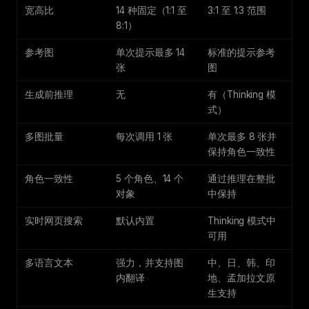
宽高比
14 种固定（1:1 至
3:1 至 1:3 范围
8:1）
参考图
单次提示最多 14
标准的提示参考
张
图
生成前推理
无
有（Thinking 模
式）
多图批量
每次调用 1 张
单次最多 8 张并
保持角色一致性
角色一致性
5 个角色、14 个
通过推理在整批
对象
中保持
实时网页搜索
默认内置
Thinking 模式中
可用
多语言文本
强力，并支持图
中、日、韩、印
内翻译
地、孟加拉文原
生支持