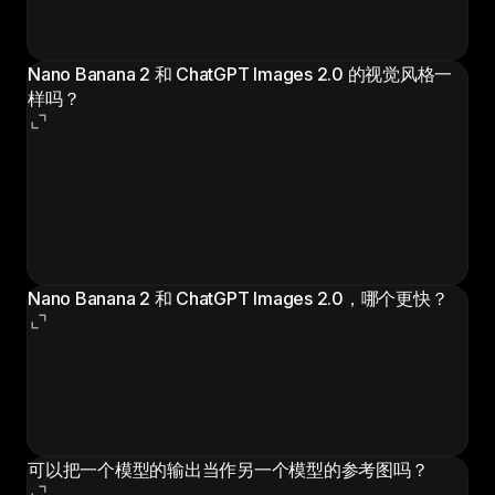
ChatGPT Images 2.0 在 Image Arena 单图编辑榜以
1513 Elo 领先，推理步骤让它对编辑指令的解读更可靠。
Nano Banana 2 和 ChatGPT Images 2.0 的视觉风格一
样吗？
不一样，这恰恰是关键。Nano Banana 2 偏向锐利、写
实、纹理丰富的输出。ChatGPT Images 2.0 偏向更干
净、更"被设计过"的构图，尤其在带结构化文字或版式时
表现明显。如果品牌有自己的视觉风格，建议用两者跑几
个测试 Prompt，选默认风格更接近自家美感的那一个。
Nano Banana 2 和 ChatGPT Images 2.0，哪个更快？
多数情况下是 Nano Banana 2，尤其在迭代周期最紧的
512px 与 1K 档位上——名字里就有 "Flash"。ChatGPT
Images 2.0 因为有推理步骤，Thinking 模式相对更慢；
当不需要规划时，Instant 模式会拉近差距。
可以把一个模型的输出当作另一个模型的参考图吗？