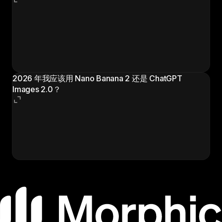
可以。两个模型都接受标准图片输入，所以可以把 Nano
Banana 2 的 Hero 渲染交给 ChatGPT Images 2.0 当作
漫画的风格锚，也可以把 ChatGPT Images 2.0 的版式
送入 Nano Banana 2 提到 4K。这种把输出来回交接的
混搭，是大家落地下来最实用的工作流之一。
2026 年我应该用 Nano Banana 2 还是 ChatGPT
Images 2.0？
按任务来。写实、品牌、印刷、快速迭代选 Nano
Banana 2；版式、密集或多语言文字、多面板序列选
ChatGPT Images 2.0。多数创作者最后会两个都用，把
每件任务路由到为之调优的那一个。