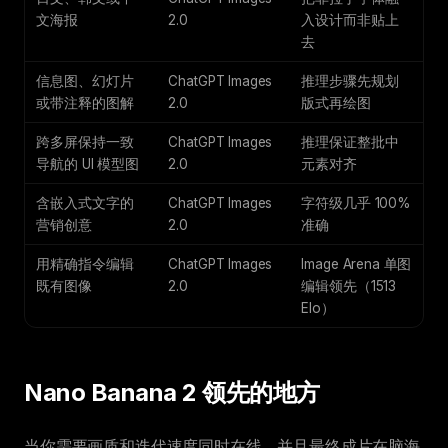
文海报
2.0
入设计而非贴上
去
信息图、幻灯片
ChatGPT Images
推理步骤先规划
或带注释的图解
2.0
版式再绘图
跨多屏保持一致
ChatGPT Images
推理保证整批中
导航的 UI 模型图
2.0
元素对齐
含嵌入式文字的
ChatGPT Images
字符级几乎 100%
营销创意
2.0
准确
用精确指令编辑
ChatGPT Images
Image Arena 单图
既有图像
2.0
编辑领先（1513
Elo）
Nano Banana 2 领先的地方
当你需要画质和迭代速度同时在线，并且最终成片在脑海