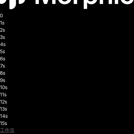
0
1s
2s
3s
4s
5s
6s
7s
8s
9s
10s
11s
12s
13s
14s
15s
工作流